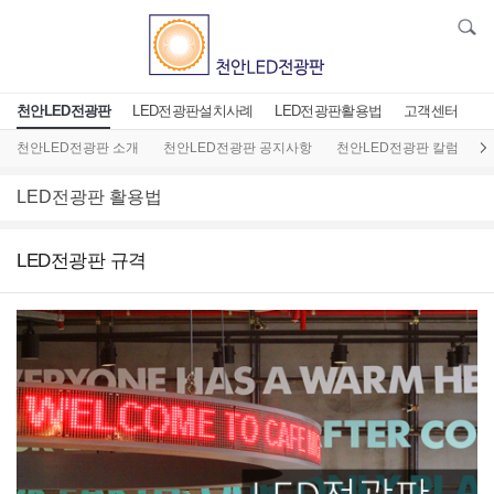
천안LED전광판
LED전광판설치사례
LED전광판활용법
고객센터
천안LED전광판 소개
천안LED전광판 공지사항
천안LED전광판 칼럼
L
LED전광판 활용법
LED전광판 규격