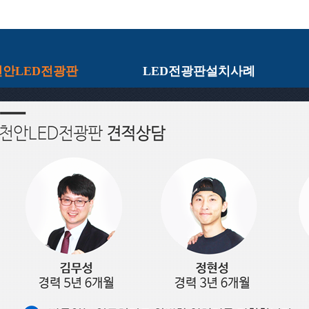
천안LED전광판
LED전광판설치사례