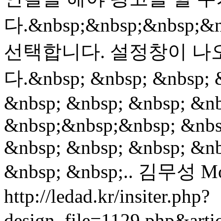
다.&nbsp;&nbsp;&nbsp
선택합니다. 설정창이 나
다.&nbsp; &nbsp; &nbsp; 
&nbsp; &nbsp; &nbsp; &nb
&nbsp;&nbsp;&nbsp; &nbs
&nbsp; &nbsp; &nbsp; &nb
&nbsp; &nbsp;..
김무성
Mo
http://ledad.kr/insiter.php?
design_file=1129.php&art