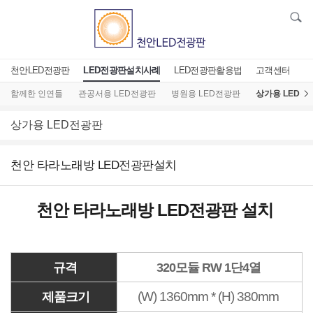
천안LED전광판
LED전광판설치사례
LED전광판활용법
고객센터
함께한 인연들
관공서용 LED전광판
병원용 LED전광판
상가용 LED전
상가용 LED전광판
천안 타라노래방 LED전광판설치
천안 타라노래방 LED전광판 설치
규격
320모듈 RW 1단4열
(W) 1360mm *
(H) 380mm
제품크기