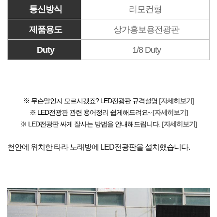
통신방식
리모컨형
제품용도
상가홍보용전광판
Duty
1/8 Duty
※ 무슨말인지 모르시겠죠? LED전광판 규격설명
[자세히보기]
※ LED전광판 관련 용어정리 쉽게해드려요~
[자세히보기]
※ LED전광판 싸게 잘사는 방법을 안내해드립니다.
[자세히보기]
천안에 위치한 타라 노래방에 LED전광판을 설치했습니다.