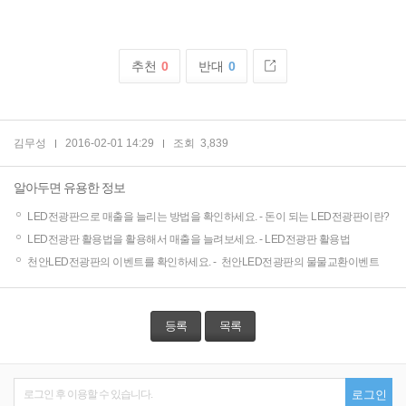
추천
0
반대
0
김무성
2016-02-01 14:29
조회
3,839
알아두면 유용한 정보
LED전광판으로 매출을 늘리는 방법을 확인하세요. -
돈이 되는 LED전광판이란?
LED전광판 활용법을 활용해서 매출을 늘려보세요. -
LED전광판 활용법
천안LED전광판의 이벤트를 확인하세요. -
천안LED전광판의 물물교환이벤트
등록
목록
로그인 후 이용할 수 있습니다.
로그인