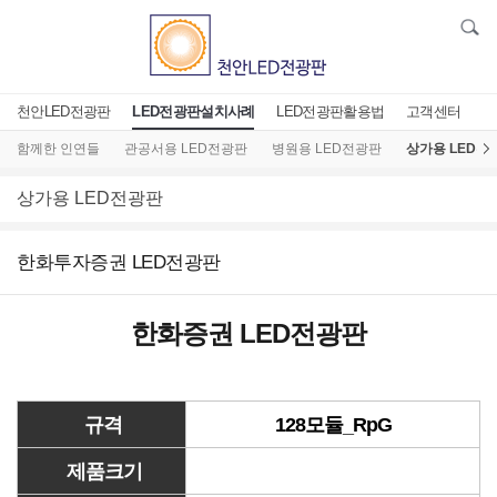
천안LED전광판
LED전광판설치사례
LED전광판활용법
고객센터
함께한 인연들
관공서용 LED전광판
병원용 LED전광판
상가용 LED전
상가용 LED전광판
한화투자증권 LED전광판
한화증권 LED전광판
규격
128모듈_RpG
제품크기