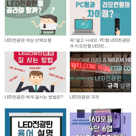
LED전광판 색상 선택요령
꼭! 알고 사세요. PC형 LED전광판
과 리모컨형 LED전...
LED전광판 싸게 잘사는 방법은?
LED전광판 규격